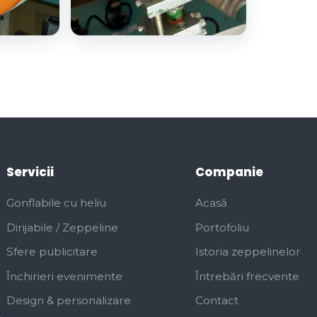
Servicii
Companie
Gonflabile cu heliu
Acasă
Dirijabile / Zeppeline
Portofoliu
Sfere publicitare
Istoria zeppelinelor
Închirieri evenimente
Întrebări frecvente
Design & personalizare
Contact