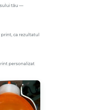
usului tău —
print, ca rezultatul
rint personalizat