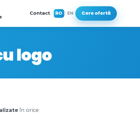
Cere ofertă
Contact
RO
|
EN
e
cu logo
alizate
în orice