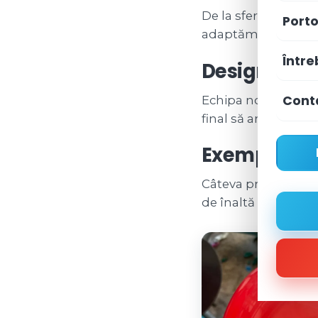
De la sfere cu logo 
Porto
adaptăm fiecare deta
Între
Design incl
Cont
Echipa noastră te aj
final să arate impec
Exemple de 
Câteva proiecte din
de înaltă rezoluție