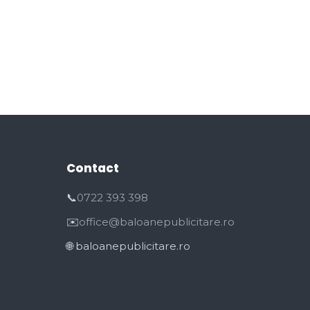
Contact
📞
0722 393 398
✉️
office@baloanepublicitare.ro
🌐 baloanepublicitare.ro