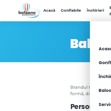
Acasă
Gonflabile
Închirieri
Baloan
Acas
Gonfl
Închir
Brandul tău, exact 
Balo
formă, dimensiune ș
Servi
Personaliza