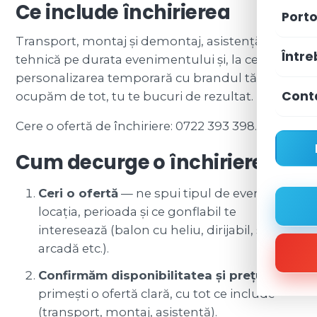
Ce include închirierea
Porto
Transport, montaj și demontaj, asistență
Între
tehnică pe durata evenimentului și, la cerere,
personalizarea temporară cu brandul tău. Ne
Cont
ocupăm de tot, tu te bucuri de rezultat.
Cere o ofertă de închiriere:
0722 393 398
.
Cum decurge o închiriere
Ceri o ofertă
— ne spui tipul de eveniment,
locația, perioada și ce gonflabil te
interesează (balon cu heliu, dirijabil, sferă,
arcadă etc.).
Confirmăm disponibilitatea și prețul
—
primești o ofertă clară, cu tot ce include
(transport, montaj, asistență).