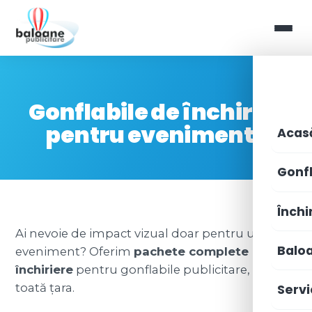
Gonflabile de închiriat
pentru evenimente
Acas
Gonfl
Închir
Ai nevoie de impact vizual doar pentru un
Balo
eveniment? Oferim
pachete complete de
închiriere
pentru gonflabile publicitare, în
toată țara.
Servi